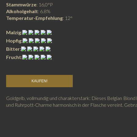
Stammwürze
: 16,0°P
Alkoholgehalt
: 6.8%
Temperatur-Empfehlung
: 12°
Malzig:
Hopfig:
Bitter:
Frucht:
KAUFEN!
Goldgelb, vollmundig und charakterstark: Dieses Belgian Blond b
und Ruhrpott-Charme harmonisch in der Flasche vereint. Gebrau