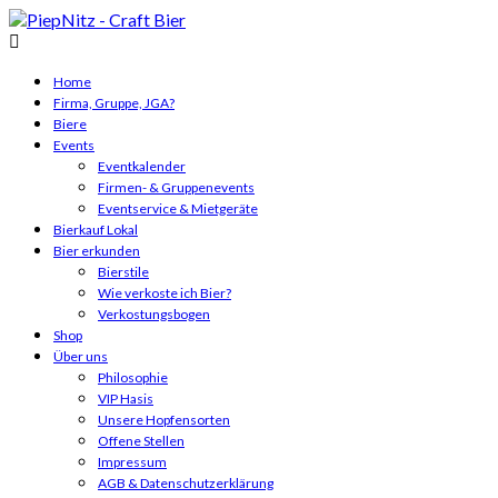
Home
Firma, Gruppe, JGA?
Biere
Events
Eventkalender
Firmen- & Gruppenevents
Eventservice & Mietgeräte
Bierkauf Lokal
Bier erkunden
Bierstile
Wie verkoste ich Bier?
Verkostungsbogen
Shop
Über uns
Philosophie
VIP Hasis
Unsere Hopfensorten
Offene Stellen
Impressum
AGB & Datenschutzerklärung