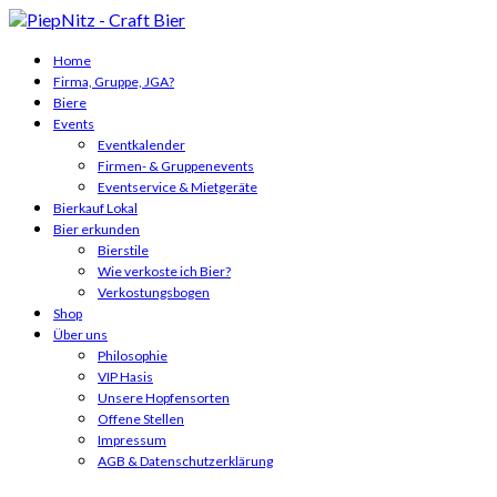
Home
Firma, Gruppe, JGA?
Biere
Events
Eventkalender
Firmen- & Gruppenevents
Eventservice & Mietgeräte
Bierkauf Lokal
Bier erkunden
Bierstile
Wie verkoste ich Bier?
Verkostungsbogen
Shop
Über uns
Philosophie
VIP Hasis
Unsere Hopfensorten
Offene Stellen
Impressum
AGB & Datenschutzerklärung