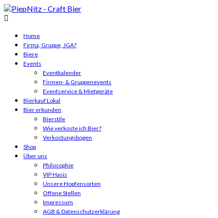
Home
Firma, Gruppe, JGA?
Biere
Events
Eventkalender
Firmen- & Gruppenevents
Eventservice & Mietgeräte
Bierkauf Lokal
Bier erkunden
Bierstile
Wie verkoste ich Bier?
Verkostungsbogen
Shop
Über uns
Philosophie
VIP Hasis
Unsere Hopfensorten
Offene Stellen
Impressum
AGB & Datenschutzerklärung